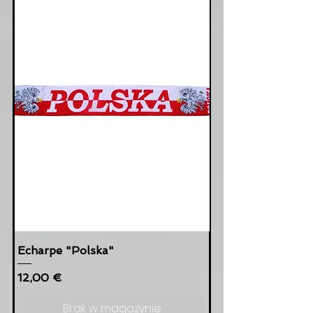
Echarpe "Polska"
Cena
12,00 €
Brak w magazynie