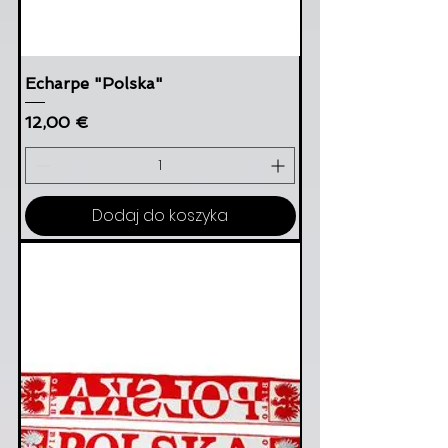
Echarpe "Polska"
Cena
12,00 €
Dodaj do koszyka