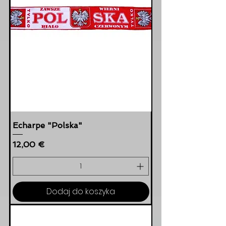
Echarpe "Polska"
Cena
12,00 €
Dodaj do koszyka