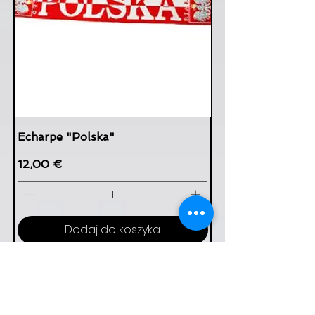
Echarpe "Polska"
Cena
12,00 €
Dodaj do koszyka