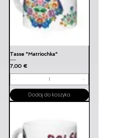
Tasse "Matriochka"
Cena
7,00 €
Dodaj do koszyka