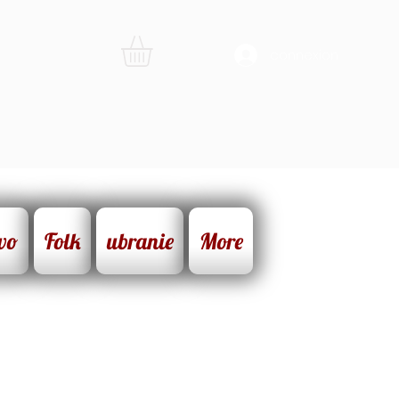
connexion
wo
Folk
ubranie
More