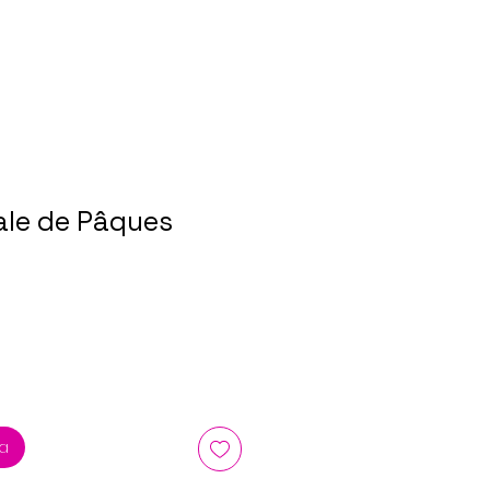
ale de Pâques
ka