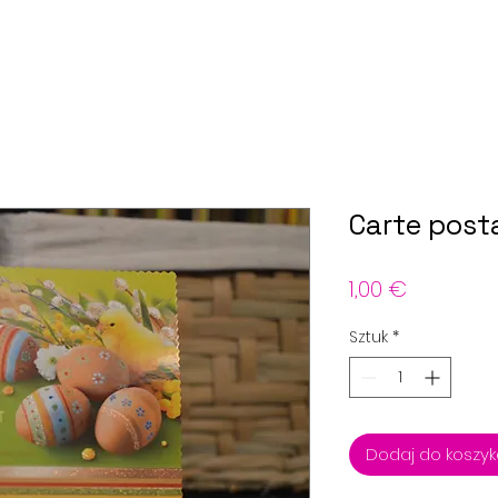
Carte post
Cena
1,00 €
Sztuk
*
Dodaj do koszy