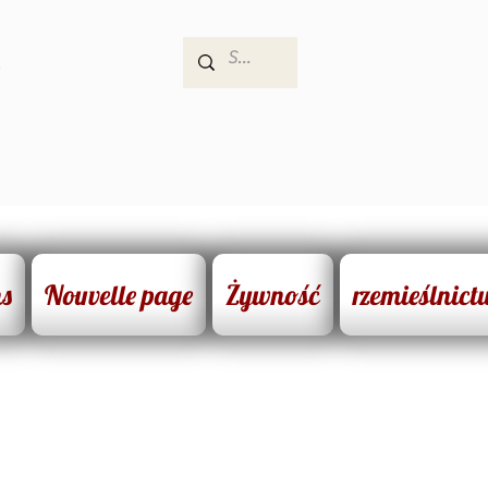
e
ns
Nouvelle page
Żywność
rzemieślnict