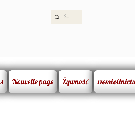
e
ns
Nouvelle page
Żywność
rzemieślnict