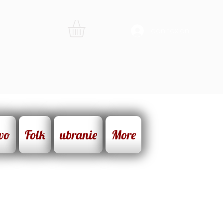
connexion
wo
Folk
ubranie
More