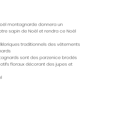
Noël montagnarde donnera un
otre sapin de Noël et rendra ce Noël
olkloriques traditionnels des vêtements
nards
ntagnards sont des parzenice brodés
tifs floraux décorant des jupes et
l