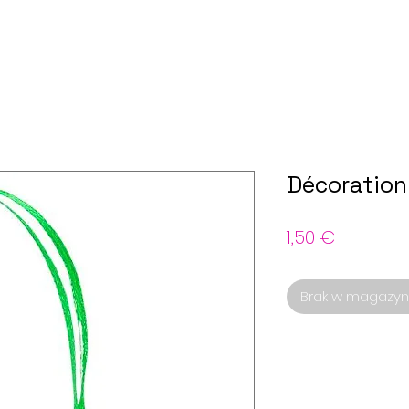
Décoration
Cena
1,50 €
Brak w magazyn