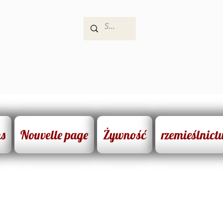
e
ns
Nouvelle page
Żywność
rzemieślnict