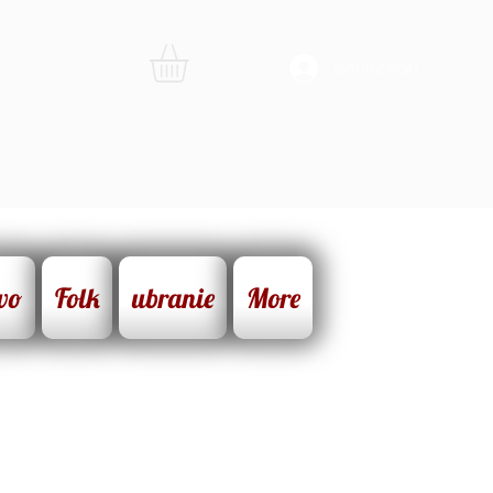
connexion
wo
Folk
ubranie
More