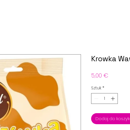
Krowka Wa
Cena
5,00 €
Sztuk
*
Dodaj do koszy