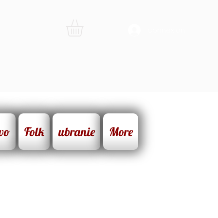
connexion
wo
Folk
ubranie
More