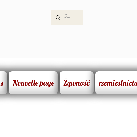
e
ns
Nouvelle page
Żywność
rzemieślnict