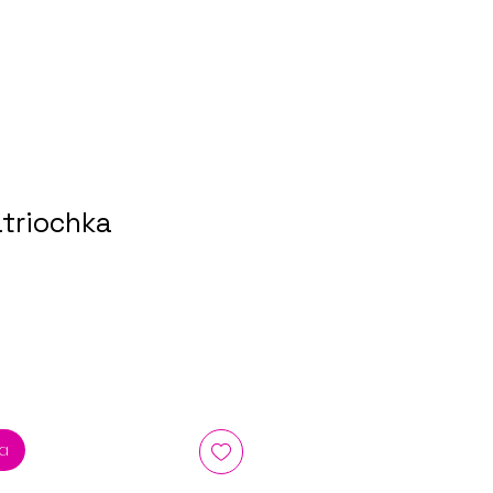
triochka
ka