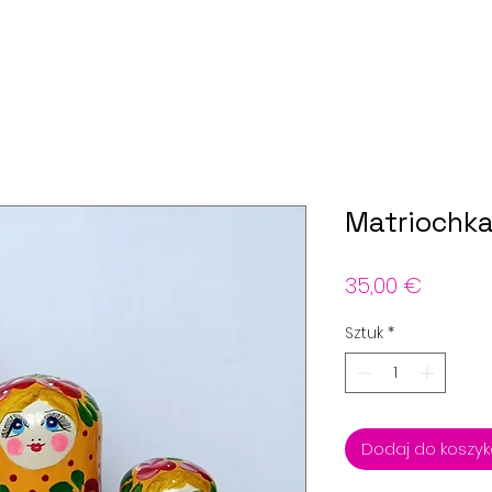
Matriochk
Cena
35,00 €
Sztuk
*
Dodaj do koszy