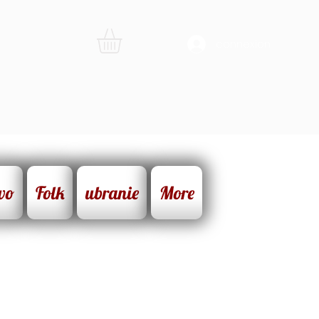
connexion
wo
Folk
ubranie
More