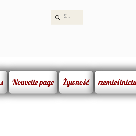
e
ns
Nouvelle page
Żywność
rzemieślnict