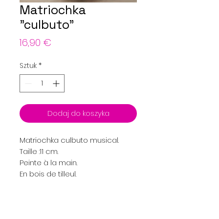
Matriochka
"culbuto"
Cena
16,90 €
Sztuk
*
Dodaj do koszyka
Matriochka culbuto musical.
Taille :11 cm.
Peinte à la main.
En bois de tilleul.