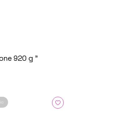
one 920 g "
ie