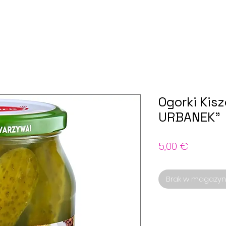
Ogorki Kisz
URBANEK"
Cena
5,00 €
Brak w magazyn