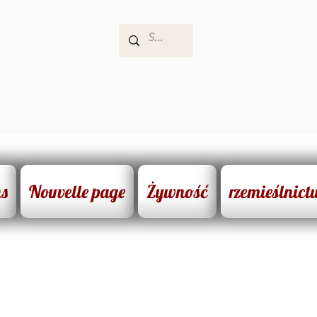
e
ns
Nouvelle page
Żywność
rzemieślnict