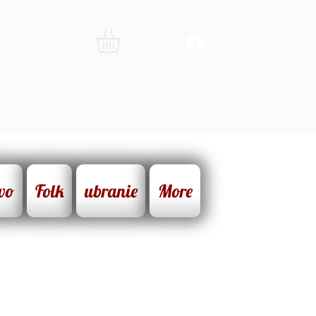
connexion
wo
Folk
ubranie
More