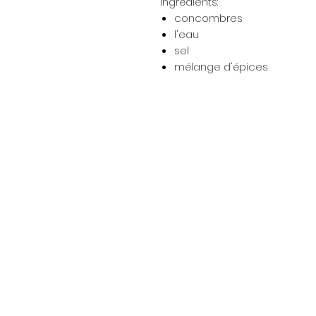
Ingrédients:
concombres
l'eau
sel
mélange d'épices
Menu
Strona główna
Promotions
Nouvelle page
Żywność