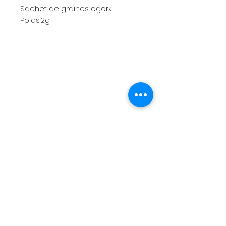
Sachet de graines ogorki.
Poids:2g
Menu
Wysyłka i zwroty
Zasady i warunki