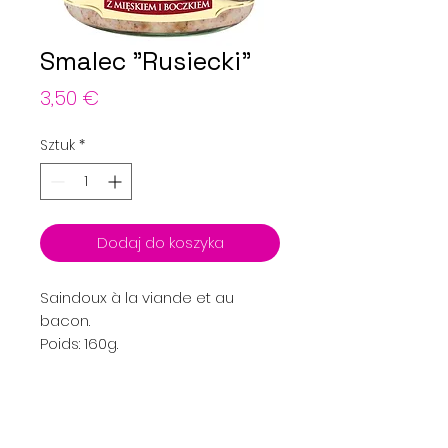
Smalec "Rusiecki"
Cena
3,50 €
Sztuk
*
Dodaj do koszyka
Saindoux à la viande et au
bacon.
Poids: 160g.