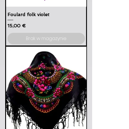
Foulard folk violet
Cena
15,00 €
Brak w magazynie