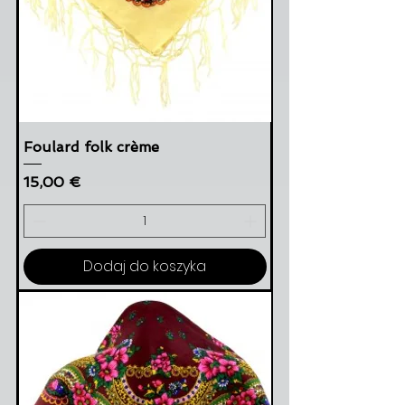
Foulard folk crème
Cena
15,00 €
Dodaj do koszyka