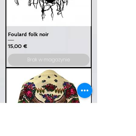
Foulard folk noir
Cena
15,00 €
Brak w magazynie