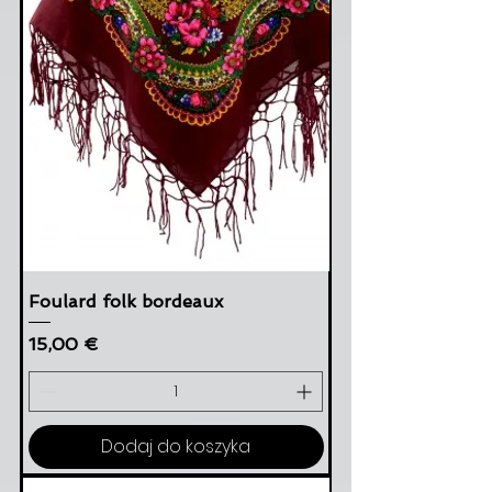
Foulard folk bordeaux
Cena
15,00 €
Dodaj do koszyka