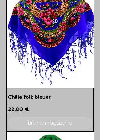
Châle folk bleuet
Cena
22,00 €
Brak w magazynie