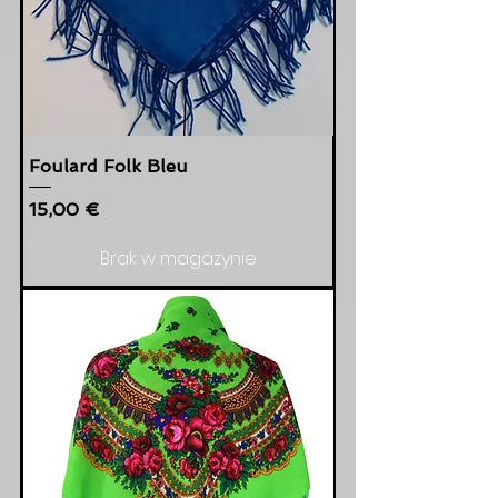
Foulard Folk Bleu
Cena
15,00 €
Brak w magazynie