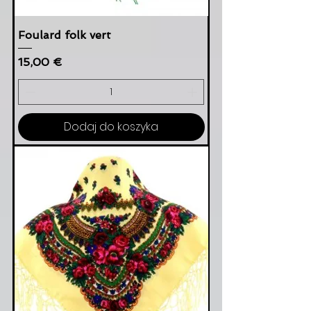
Foulard folk vert
Cena
15,00 €
Dodaj do koszyka