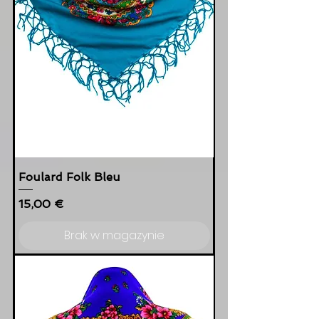
Foulard Folk Bleu
Cena
15,00 €
Brak w magazynie