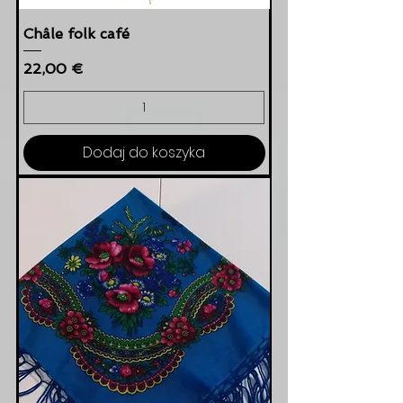
Châle folk café
Cena
22,00 €
Dodaj do koszyka