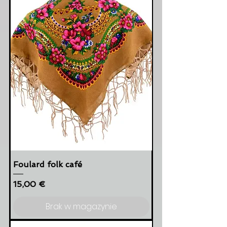
Foulard folk café
Cena
15,00 €
Brak w magazynie