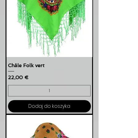
Châle Folk vert
Cena
22,00 €
Dodaj do koszyka